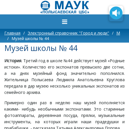
Главная
/
Электронный справочник "Город и люди"
/
М
/
Музей школы № 44
Музей школы № 44
История
. Третий год в школе №44 действует музей «Родные
истоки». Количество его экспонатов превысило две сотни,
а на днях музейный фонд значительно пополнился.
Жительница Полысаева Людмила Анатольевна Круглова
передала в дар музею несколько уникальных экспонатов из
семейного архива.
Примерно один раз в неделю наш музей пополняется
какими- нибудь необычными экспонатами. Это старинные
фотоаппараты, деревянная посуда, прялки, музыкальные
инструменты, на которых играли наши прадедушки и
прабабушки, - рассказала Татьяна Александровна Попова.