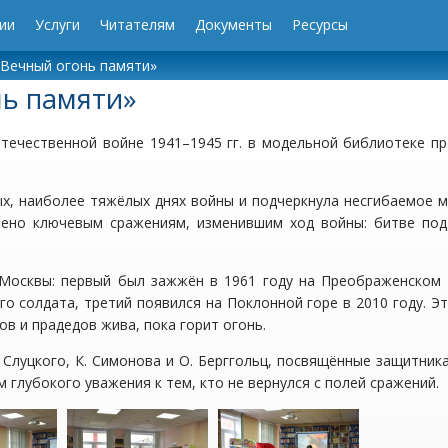
ии
Услуги
Читателям
Документы
Ресурсы
«Вечный огонь памяти»
нь памяти»
течественной войне 1941–1945 гг. в модельной библиотеке п
ых, наиболее тяжёлых днях войны и подчеркнула несгибаемое 
лено ключевым сражениям, изменившим ход войны: битве под
 Москвы: первый был зажжён в 1961 году на Преображенском
о солдата, третий появился на Поклонной горе в 2010 году. Э
в и прадедов жива, пока горит огонь.
Слуцкого, К. Симонова и О. Берггольц, посвящённые защитник
глубокого уважения к тем, кто не вернулся с полей сражений.