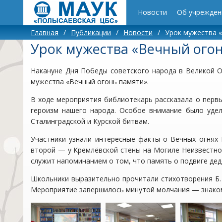
Новости
Об учрежден
Главная
/
Публикации
/
Новости
/
Урок мужества 
Урок мужества «Вечный ого
Накануне Дня Победы советского народа в Великой О
мужества «Вечный огонь памяти».
В ходе мероприятия библиотекарь рассказала о перв
героизм нашего народа. Особое внимание было уде
Сталинградской и Курской битвам.
Участники узнали интересные факты о Вечных огнях
второй — у Кремлёвской стены на Могиле Неизвестног
служит напоминанием о том, что память о подвиге дедо
Школьники выразительно прочитали стихотворения Б. 
Мероприятие завершилось минутой молчания — знаком 