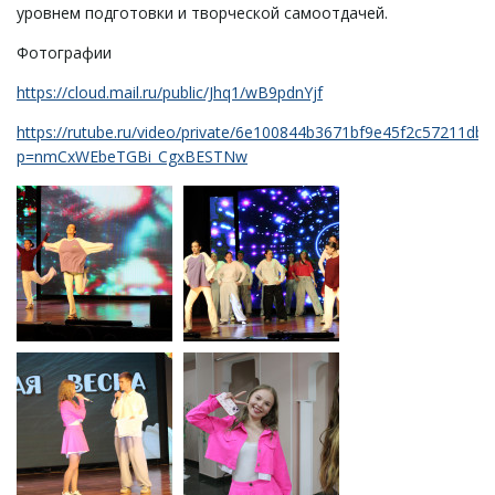
уровнем подготовки и творческой самоотдачей.
Фотографии
https://cloud.mail.ru/public/Jhq1/wB9pdnYjf
https://rutube.ru/video/private/6e100844b3671bf9e45f2c57211db3
p=nmCxWEbeTGBi_CgxBESTNw