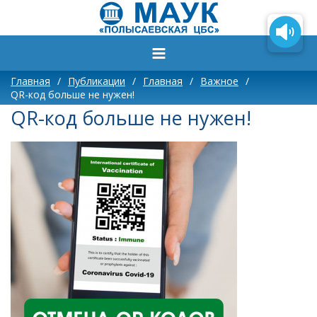
Главная
/
Публикации
/
Главная
/
Важное
/
QR-код больше не нужен!
QR-код больше не нужен!