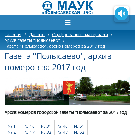
Главная
/
Данные
/
Оцифрованные материалы
/
Архив газеты "Полысаево"
/
Газета "Полысаево", архив номеров за 2017 год
Газета "Полысаево", архив
номеров за 2017 год
Архив номеров городской газеты "Полысаево" за 2017 год.
№ 1
№ 16
№ 31
№ 46
№ 61
№ 2
№ 17
№ 32
№ 47
№ 62